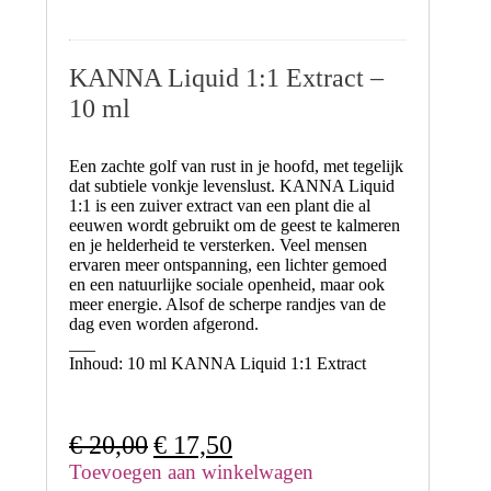
KANNA Liquid 1:1 Extract –
10 ml
Een zachte golf van rust in je hoofd, met tegelijk
dat subtiele vonkje levenslust. KANNA Liquid
1:1 is een zuiver extract van een plant die al
eeuwen wordt gebruikt om de geest te kalmeren
en je helderheid te versterken. Veel mensen
ervaren meer ontspanning, een lichter gemoed
en een natuurlijke sociale openheid, maar ook
meer energie. Alsof de scherpe randjes van de
dag even worden afgerond.
___
Inhoud:
10 ml KANNA Liquid 1:1 Extract
Oorspronkelijke
Huidige
€
20,00
€
17,50
prijs
prijs
Toevoegen aan winkelwagen
was:
is: