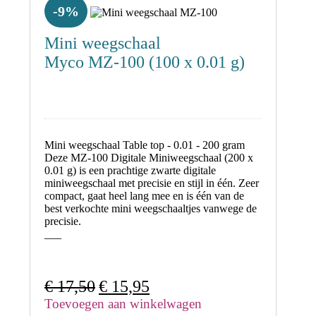
-9%
Mini weegschaal
Myco MZ-100 (100 x 0.01 g)
Mini weegschaal Table top - 0.01 - 200 gram
Deze MZ-100 Digitale Miniweegschaal (200 x
0.01 g) is een prachtige zwarte digitale
miniweegschaal met precisie en stijl in één. Zeer
compact, gaat heel lang mee en is één van de
best verkochte mini weegschaaltjes vanwege de
precisie.
___
Oorspronkelijke
Huidige
€
17,50
€
15,95
prijs
prijs
Toevoegen aan winkelwagen
was:
is: