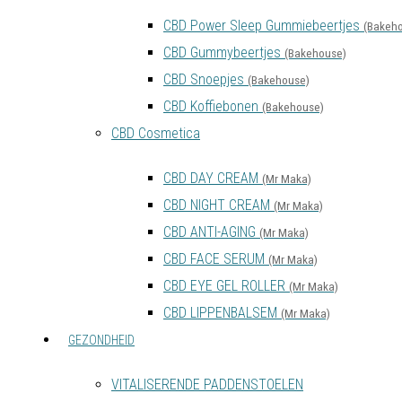
CBD Power Sleep Gummiebeertjes
(Bakeh
CBD Gummybeertjes
(Bakehouse)
CBD Snoepjes
(Bakehouse)
CBD Koffiebonen
(Bakehouse)
CBD Cosmetica
CBD DAY CREAM
(Mr Maka)
CBD NIGHT CREAM
(Mr Maka)
CBD ANTI-AGING
(Mr Maka)
CBD FACE SERUM
(Mr Maka)
CBD EYE GEL ROLLER
(Mr Maka)
CBD LIPPENBALSEM
(Mr Maka)
GEZONDHEID
VITALISERENDE PADDENSTOELEN