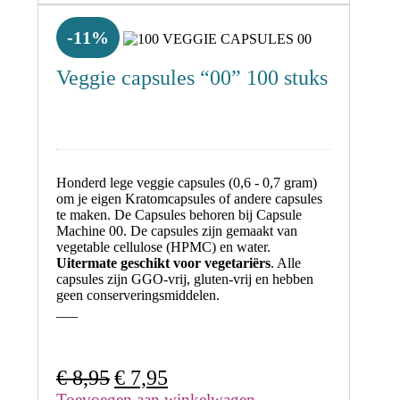
€ 17,50.
€ 15,95.
-11%
Veggie capsules “00” 100 stuks
Honderd lege veggie capsules (0,6 - 0,7 gram)
om je eigen Kratomcapsules of andere capsules
te maken. De Capsules behoren bij Capsule
Machine 00. De capsules zijn gemaakt van
vegetable cellulose (HPMC) en water.
Uitermate geschikt voor vegetariërs
. Alle
capsules zijn GGO-vrij, gluten-vrij en hebben
geen conserveringsmiddelen.
___
Oorspronkelijke
Huidige
€
8,95
€
7,95
prijs
prijs
Toevoegen aan winkelwagen