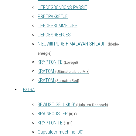
LIEFDESBONBONS PASSIE
PRETPAKKETJE
LIEFDESBOMMETJES
LIEFDESREEPJES
NIEUW!!! PURE HIMALAYAN SHILAJIT
(libido-
energie)
KRYPTONITE
(Lovepil)
KRATOM
(Ultimate Libido Mix)
KRATOM
(Sumatra Red)
EXTRA
BEWUST GELUKKIG’
(Hulp- en Doeboek)
BRAINBOOSTER
(IQ+)
KRYPTONITE
(TIP!)
Capsuleer machine ’00’