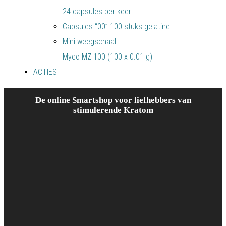
24 capsules per keer
Capsules “00” 100 stuks gelatine
Mini weegschaal
Myco MZ-100 (100 x 0.01 g)
ACTIES
De online Smartshop voor liefhebbers van
stimulerende Kratom