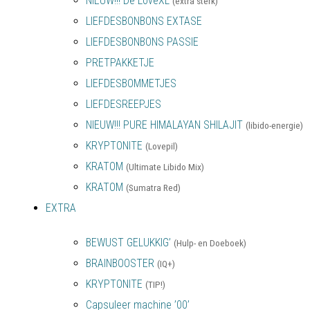
NIEUW!!! De LoveXL
(extra sterk)
LIEFDESBONBONS EXTASE
LIEFDESBONBONS PASSIE
PRETPAKKETJE
LIEFDESBOMMETJES
LIEFDESREEPJES
NIEUW!!! PURE HIMALAYAN SHILAJIT
(libido-energie)
KRYPTONITE
(Lovepil)
KRATOM
(Ultimate Libido Mix)
KRATOM
(Sumatra Red)
EXTRA
BEWUST GELUKKIG’
(Hulp- en Doeboek)
BRAINBOOSTER
(IQ+)
KRYPTONITE
(TIP!)
Capsuleer machine ’00’