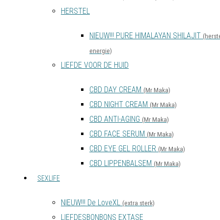
HERSTEL
NIEUW!!! PURE HIMALAYAN SHILAJIT
(herste
energie)
LIEFDE VOOR DE HUID
CBD DAY CREAM
(Mr Maka)
CBD NIGHT CREAM
(Mr Maka)
CBD ANTI-AGING
(Mr Maka)
CBD FACE SERUM
(Mr Maka)
CBD EYE GEL ROLLER
(Mr Maka)
CBD LIPPENBALSEM
(Mr Maka)
SEXLIFE
NIEUW!!! De LoveXL
(extra sterk)
LIEFDESBONBONS EXTASE