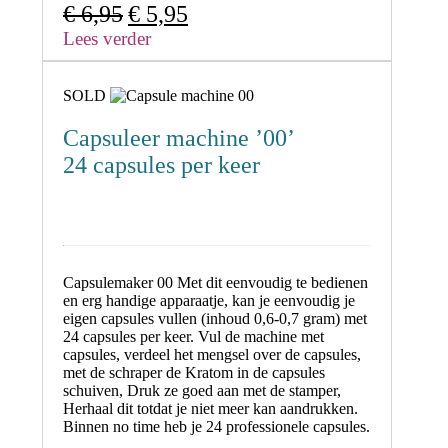
Oorspronkelijke
Huidige
€
6,95
€
5,95
prijs
prijs
Lees verder
was:
is:
€ 6,95.
€ 5,95.
SOLD
Capsuleer machine ’00’
24 capsules per keer
Capsulemaker 00 Met dit eenvoudig te bedienen
en
erg handige apparaatje,
kan je eenvoudig je
eigen capsules vullen (inhoud 0,6-0,7 gram) met
24 capsules per keer.
Vul de machine met
capsules, verdeel het mengsel over de capsules,
met de schraper de Kratom in de capsules
schuiven, Druk ze goed aan met de stamper,
Herhaal dit totdat je niet meer kan aandrukken.
Binnen no time heb je 24 professionele capsules.
___