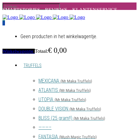
SMARTSTORIES –
REVIEWS –
KLANTENSERVICE
0
Geen producten in het winkelwagentje.
€
0,00
Totaal:
Winkelwagentje
TRUFFELS
MEXICANA
(Mr Maka Truffels)
ATLANTIS
(Mr Maka Truffels)
UTOPIA
(Mr Maka Truffels)
DOUBLE VISION
(Mr Maka Truffels)
BLISS (25 gram!!)
(Mr Maka Truffels)
———–
FANTASIA
(Mush Magic Truffels)