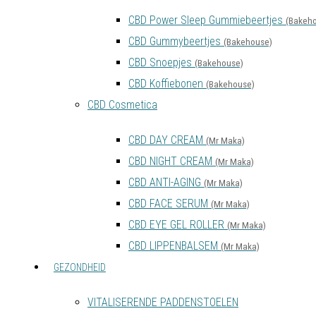
CBD Power Sleep Gummiebeertjes
(Bakeh
CBD Gummybeertjes
(Bakehouse)
CBD Snoepjes
(Bakehouse)
CBD Koffiebonen
(Bakehouse)
CBD Cosmetica
CBD DAY CREAM
(Mr Maka)
CBD NIGHT CREAM
(Mr Maka)
CBD ANTI-AGING
(Mr Maka)
CBD FACE SERUM
(Mr Maka)
CBD EYE GEL ROLLER
(Mr Maka)
CBD LIPPENBALSEM
(Mr Maka)
GEZONDHEID
VITALISERENDE PADDENSTOELEN