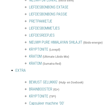
NIEUW!!! De LoveXL
(extra sterk)
LIEFDESBONBONS EXTASE
LIEFDESBONBONS PASSIE
PRETPAKKETJE
LIEFDESBOMMETJES
LIEFDESREEPJES
NIEUW!!! PURE HIMALAYAN SHILAJIT
(libido-energie)
KRYPTONITE
(Lovepil)
KRATOM
(Ultimate Libido Mix)
KRATOM
(Sumatra Red)
EXTRA
BEWUST GELUKKIG’
(Hulp- en Doeboek)
BRAINBOOSTER
(IQ+)
KRYPTONITE
(TIP!)
Capsuleer machine ’00’