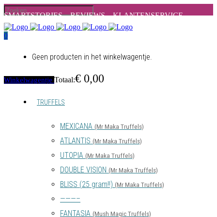
SMARTSTORIES –
REVIEWS –
KLANTENSERVICE
0
Geen producten in het winkelwagentje.
€
0,00
Totaal:
Winkelwagentje
TRUFFELS
MEXICANA
(Mr Maka Truffels)
ATLANTIS
(Mr Maka Truffels)
UTOPIA
(Mr Maka Truffels)
DOUBLE VISION
(Mr Maka Truffels)
BLISS (25 gram!!)
(Mr Maka Truffels)
———–
FANTASIA
(Mush Magic Truffels)