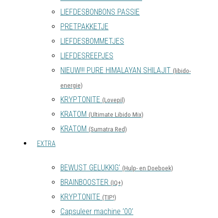
LIEFDESBONBONS PASSIE
PRETPAKKETJE
LIEFDESBOMMETJES
LIEFDESREEPJES
NIEUW!!! PURE HIMALAYAN SHILAJIT
(libido-
energie)
KRYPTONITE
(Lovepil)
KRATOM
(Ultimate Libido Mix)
KRATOM
(Sumatra Red)
EXTRA
BEWUST GELUKKIG’
(Hulp- en Doeboek)
BRAINBOOSTER
(IQ+)
KRYPTONITE
(TIP!)
Capsuleer machine ’00’