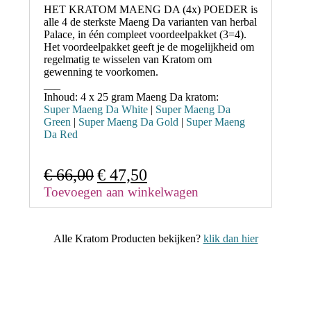
HET KRATOM MAENG DA (4x) POEDER
is
alle 4 de sterkste Maeng Da varianten van herbal
Palace, in één compleet
voordeelpakket (3=4).
Het voordeelpakket geeft je de mogelijkheid om
regelmatig te wisselen van Kratom om
gewenning te voorkomen.
___
Inhoud:
4 x 25 gram Maeng Da kratom:
Super Maeng Da White
|
Super Maeng Da
Green
|
Super Maeng Da Gold
|
Super Maeng
Da Red
Oorspronkelijke
Huidige
€
66,00
€
47,50
prijs
prijs
Toevoegen aan winkelwagen
was:
is:
€ 66,00.
€ 47,50.
Alle Kratom Producten bekijken?
klik dan hier