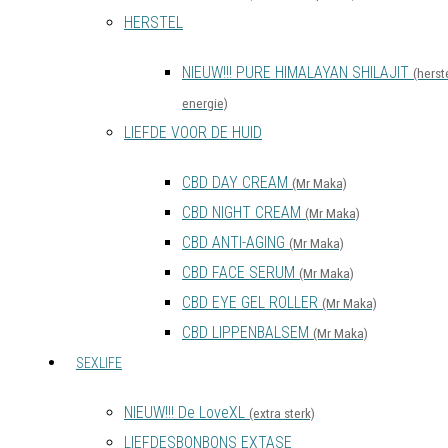
HERSTEL
NIEUW!!! PURE HIMALAYAN SHILAJIT
(herste
energie)
LIEFDE VOOR DE HUID
CBD DAY CREAM
(Mr Maka)
CBD NIGHT CREAM
(Mr Maka)
CBD ANTI-AGING
(Mr Maka)
CBD FACE SERUM
(Mr Maka)
CBD EYE GEL ROLLER
(Mr Maka)
CBD LIPPENBALSEM
(Mr Maka)
SEXLIFE
NIEUW!!! De LoveXL
(extra sterk)
LIEFDESBONBONS EXTASE